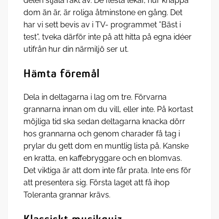
delen stjäla rakt av. De flesta lekar, hur knäppa
dom än är, är roliga åtminstone en gång. Det
har vi sett bevis av i TV- programmet ”Bäst i
test”, tveka därför inte på att hitta på egna idéer
utifrån hur din närmiljö ser ut.
Hämta föremål
Dela in deltagarna i lag om tre. Förvarna
grannarna innan om du vill, eller inte. På kortast
möjliga tid ska sedan deltagarna knacka dörr
hos grannarna och genom charader få tag i
prylar du gett dom en muntlig lista på. Kanske
en kratta, en kaffebryggare och en blomvas.
Det viktiga är att dom inte får prata. Inte ens för
att presentera sig. Första laget att få ihop
Toleranta grannar krävs.
Klassiskt musikquiz