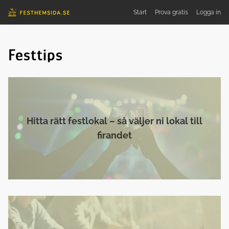
Start
Prova
gratis
Logga in
Festtips
Hitta rätt festlokal – så väljer ni lokal till
firandet