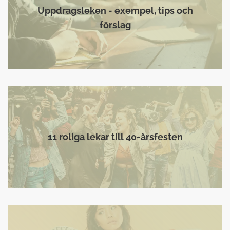
Uppdragsleken - exempel, tips och
förslag
11 roliga lekar till 40-årsfesten