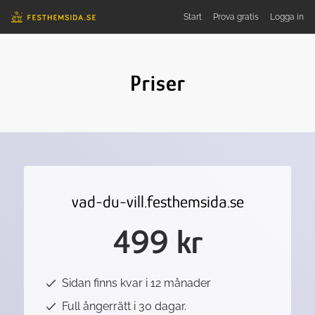
Start
Prova
gratis
Logga in
Priser
vad-du-vill.festhemsida.se
499 kr
Sidan finns kvar i 12 månader
Full ångerrätt i 30 dagar.